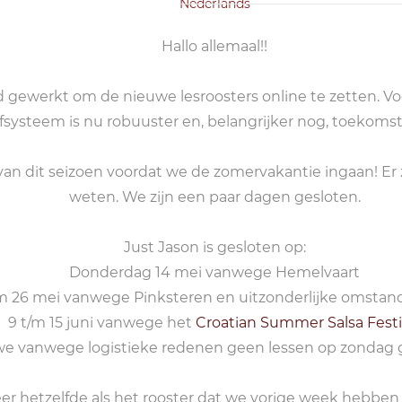
Nederlands
Hallo allemaal!!
gewerkt om de nieuwe lesroosters online te zetten. Voor
jfsysteem is nu robuuster en, belangrijker nog, toekoms
s van dit seizoen voordat we de zomervakantie ingaan! E
weten. We zijn een paar dagen gesloten.
Just Jason is gesloten op:
Donderdag 14 mei vanwege Hemelvaart
/m 26 mei vanwege Pinksteren en uitzonderlijke omsta
9 t/m 15 juni vanwege het
Croatian Summer Salsa Festi
e vanwege logistieke redenen geen lessen op zondag g
eer hetzelfde als het rooster dat we vorige week hebben 