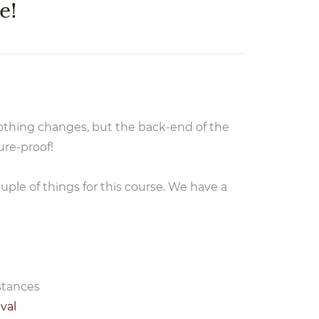
e!
nothing changes, but the back-end of the
re-proof!
ple of things for this course. We have a
stances
val