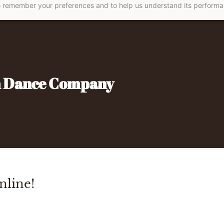
 to remember your preferences and to help us understand its perform
n Dance Company
nline!