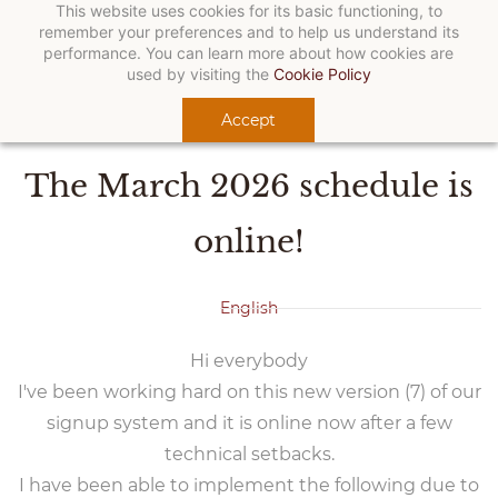
This website uses cookies for its basic functioning, to
remember your preferences and to help us understand its
performance. You can learn more about how cookies are
Just Jason Dance Company
March 2026 schedule online!
used by visiting the
Cookie Policy
Happiness through dance
Accept
03.03.26 18:58
By
Jason Leckie
The March 2026 schedule is
online!
English
Hi everybody
I've been working hard on this new version (7) of our
signup system and it is online now after a few
technical setbacks.
I have been able to implement the following due to